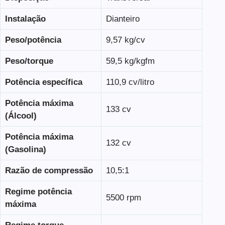
Instalação
Dianteiro
Peso/potência
9,57 kg/cv
Peso/torque
59,5 kg/kgfm
Potência específica
110,9 cv/litro
Potência máxima
133 cv
(Álcool)
Potência máxima
132 cv
(Gasolina)
Razão de compressão
10,5:1
Regime potência
5500 rpm
máxima