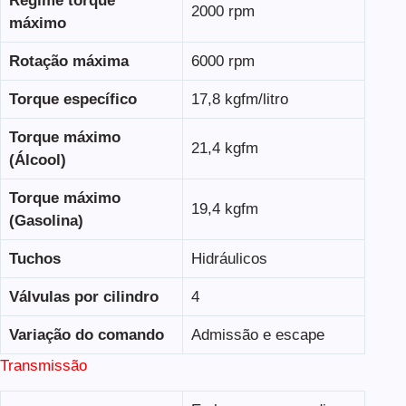
Regime torque
2000 rpm
máximo
Rotação máxima
6000 rpm
Torque específico
17,8 kgfm/litro
Torque máximo
21,4 kgfm
(Álcool)
Torque máximo
19,4 kgfm
(Gasolina)
Tuchos
Hidráulicos
Válvulas por cilindro
4
Variação do comando
Admissão e escape
Transmissão