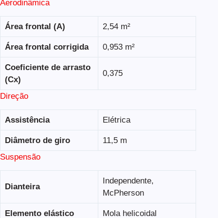
Aerodinâmica
Área frontal (A)
2,54 m²
Área frontal corrigida
0,953 m²
Coeficiente de arrasto
0,375
(Cx)
Direção
Assistência
Elétrica
Diâmetro de giro
11,5 m
Suspensão
Independente,
Dianteira
McPherson
Elemento elástico
Mola helicoidal