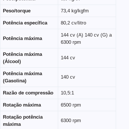
Peso/torque
73,4 kg/kgfm
Potência específica
80,2 cv/litro
144 cv (A) 140 cv (G) a
Potência máxima
6300 rpm
Potência máxima
144 cv
(Álcool)
Potência máxima
140 cv
(Gasolina)
Razão de compressão
10,5:1
Rotação máxima
6500 rpm
Rotação potência
6300 rpm
máxima