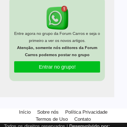
Entre agora no grupo da Forum Carros e seja o
primeiro a ver os novos artigos.
Atenção, somente nós editores da Forum
Carros podemos postar no grupo
Entrar no grupo!
Estamos usando cookies para oferecer a você a melhor
experiência em nosso site.
Início
Sobre nós
Política Privacidade
Você pode saber mais sobre quais cookies estamos usando
Termos de Uso
Contato
ou desativá-los em
configurações
.
Todos os direitos reservados |
Desenvolvido por: