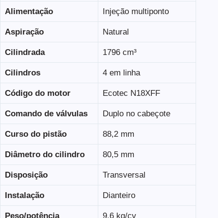
Alimentação
Injeção multiponto
Aspiração
Natural
Cilindrada
1796 cm³
Cilindros
4 em linha
Código do motor
Ecotec N18XFF
Comando de válvulas
Duplo no cabeçote
Curso do pistão
88,2 mm
Diâmetro do cilindro
80,5 mm
Disposição
Transversal
Instalação
Dianteiro
Peso/potência
9,6 kg/cv