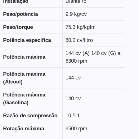
Instalação
Dianteiro
Peso/potência
9,9 kg/cv
Peso/torque
75,3 kg/kgfm
Potência específica
80,2 cv/litro
144 cv (A) 140 cv (G) a
Potência máxima
6300 rpm
Potência máxima
144 cv
(Álcool)
Potência máxima
140 cv
(Gasolina)
Razão de compressão
10,5:1
Rotação máxima
6500 rpm