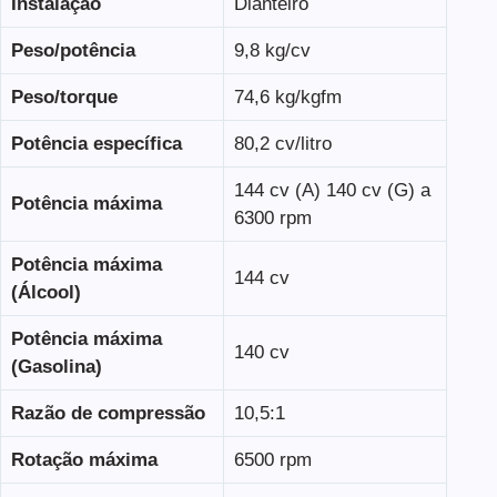
Instalação
Dianteiro
Peso/potência
9,8 kg/cv
Peso/torque
74,6 kg/kgfm
Potência específica
80,2 cv/litro
144 cv (A) 140 cv (G) a
Potência máxima
6300 rpm
Potência máxima
144 cv
(Álcool)
Potência máxima
140 cv
(Gasolina)
Razão de compressão
10,5:1
Rotação máxima
6500 rpm