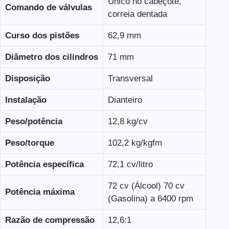
Único no cabeçote,
Comando de válvulas
correia dentada
Curso dos pistões
62,9 mm
Diâmetro dos cilindros
71 mm
Disposição
Transversal
Instalação
Dianteiro
Peso/potência
12,8 kg/cv
Peso/torque
102,2 kg/kgfm
Potência específica
72,1 cv/litro
72 cv (Álcool) 70 cv
Potência máxima
(Gasolina) a 6400 rpm
Razão de compressão
12,6:1