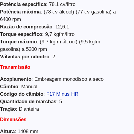
Potência específica
: 78,1 cv/litro
Potência máxima
: (78 cv álcool) (77 cv gasolina) a
6400 rpm
Razão de compressão
: 12,6:1
Torque específico
: 9,7 kgfm/litro
Torque máximo
: (9,7 kgfm álcool) (9,5 kgfm
gasolina) a 5200 rpm
Válvulas por cilindro
: 2
Transmissão
Acoplamento
: Embreagem monodisco a seco
Câmbio
: Manual
Código do câmbio
:
F17 Minus HR
Quantidade de marchas
: 5
Tração
: Dianteira
Dimensões
Altura
: 1408 mm