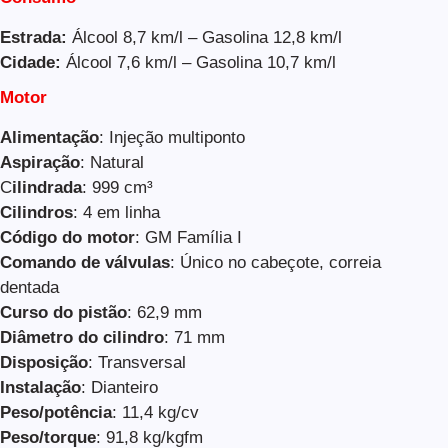
Estrada:
Álcool 8,7 km/l – Gasolina 12,8 km/l
Cidade:
Álcool 7,6 km/l – Gasolina 10,7 km/l
Motor
Alimentação
: Injeção multiponto
Aspiração
: Natural
C
ilindrada
: 999 cm³
Cilindros
: 4 em linha
Código do motor
: GM Família I
Comando de válvulas
: Único no cabeçote, correia
dentada
Curso do pistão
: 62,9 mm
Diâmetro do cilindro
: 71 mm
Disposição
: Transversal
Instalação
: Dianteiro
Peso/potência
: 11,4 kg/cv
Peso/torque
: 91,8 kg/kgfm