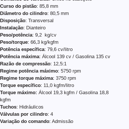
Curso do pistão
: 85,8 mm
Diâmetro do cilindro
: 80,5 mm
Disposição
: Transversal
Instalação
: Dianteiro
Peso/potência
: 9,2 kg/cv
Peso/torque
: 66,3 kg/kgfm
Potência específica
: 79,6 cv/litro
Potência máxima
: Álcool 139 cv / Gasolina 135 cv
Razão de compressão
: 12,5:1
Regime potência máximo
: 5750 rpm
Regime torque máxima
: 3750 rpm
Torque específico
: 11,0 kgfm/litro
Torque máximo:
Álcool 19,3 kgfm / Gasolina 18,8
kgfm
Tuchos
: Hidráulicos
Válvulas por cilindro
: 4
Variação do comando
: Admissão