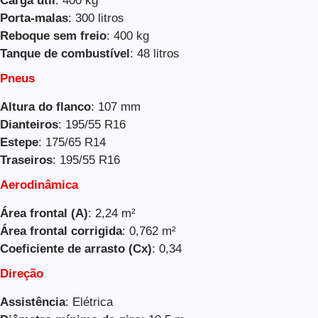
Carga útil
: 400 kg
Porta-malas
: 300 litros
Reboque sem freio
: 400 kg
Tanque de combustível
: 48 litros
Pneus
Altura do flanco
: 107 mm
Dianteiros
: 195/55 R16
Estepe
: 175/65 R14
Traseiros
: 195/55 R16
Aerodinâmica
Área frontal (A)
: 2,24 m²
Área frontal corrigida
: 0,762 m²
Coeficiente de arrasto (Cx)
: 0,34
Direção
Assistência
: Elétrica