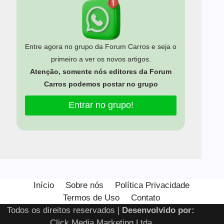
Entre agora no grupo da Forum Carros e seja o
primeiro a ver os novos artigos.
Atenção, somente nós editores da Forum
Carros podemos postar no grupo
Entrar no grupo!
Estamos usando cookies para oferecer a você a melhor
experiência em nosso site.
Início
Sobre nós
Política Privacidade
Você pode saber mais sobre quais cookies estamos usando
Termos de Uso
Contato
ou desativá-los em
configurações
.
Todos os direitos reservados |
Desenvolvido por:
Close GDPR Cooki
Aceitar
Rejeitar
Configurar
Click Media Marketing Ltda